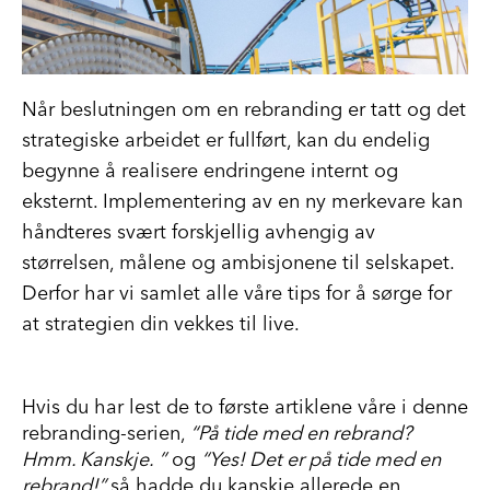
Når beslutningen om en rebranding er tatt og det
strategiske arbeidet er fullført, kan du endelig
begynne å realisere endringene internt og
eksternt. Implementering av en ny merkevare kan
håndteres svært forskjellig avhengig av
størrelsen, målene og ambisjonene til selskapet.
Derfor har vi samlet alle våre tips for å sørge for
at strategien din vekkes til live.
Hvis du har lest de to første artiklene våre i denne
rebranding-serien,
“
På tide med en rebrand?
Hmm. Kanskje
.
”
og
“
Yes! Det er på tide med en
rebrand!
”
så hadde du kanskje allerede en