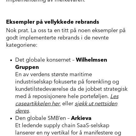
Eksempler på vellykkede rebrands
Nok prat. La oss ta en titt på noen eksempler på
godt implementerte rebrands i de nevnte
kategoriene:
Det globale konsernet –
Wilhelmsen
Gruppen
En av verdens største maritime
industriselskap fokuserte på forenkling og
kundetilstedeværelse
da
de jobbet strategisk
med å reposisjonere hele porteføljen.
Les
caseartikkelen her
,
eller
sjekk ut
n
e
tt
siden
deres
.
Den globale SMB
’
en –
Arkieva
Et ledende supply chain SaaS-selskap
lanserer en ny vertikal for å manifestere og