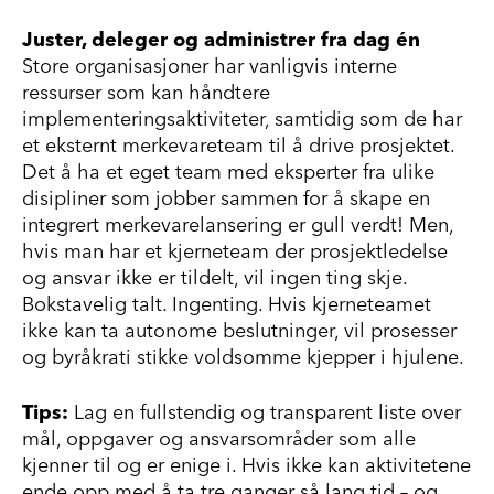
Juster, deleger og administrer fra dag én
Store organisasjoner har vanligvis interne
ressurser som kan håndtere
implementeringsaktiviteter, samtidig som de har
et eksternt merkevareteam til å drive prosjektet.
Det å ha et eget team med eksperter fra ulike
disipliner som jobber sammen for å skape en
integrert merkevarelansering er gull verdt! Men,
hvis man har et kjerneteam der prosjektledelse
og ansvar ikke er tildelt, vil ingen ting skje.
Bokstavelig talt. Ingenting. Hvis kjerneteamet
ikke kan ta autonome beslutninger, vil prosesser
og byråkrati stikke voldsomme kjepper i hjulene.
Tips:
Lag en fullstendig og transparent liste over
mål, oppgaver og ansvarsområder som alle
kjenner til og er enige i. Hvis ikke kan aktivitetene
ende opp med å ta tre ganger så lang tid – og