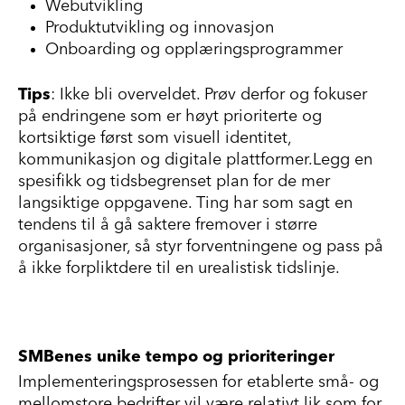
Webutvikling
Produktutvikling og innovasjon
Onboarding og
o
pplæringsprogrammer
Tips
:
Ikke bli overveldet. Prøv derfor og fokuser
på endringene som er høyt prioriterte og
kortsiktige først som visuell identitet,
kommunikasjon og digitale plattformer.Legg en
spesifikk og tidsbegrenset plan for de mer
langsiktige oppgavene. Ting har som sagt en
tendens til å gå saktere fremover i større
organisasjoner, så styr forventningene og pass på
å ikke forpliktdere til en urealistisk tidslinje.
SMB
enes unike tempo og prioriteringer
Implementeringsprosessen for etablerte små- og
mellomstore bedrifter vil være relativt lik som for